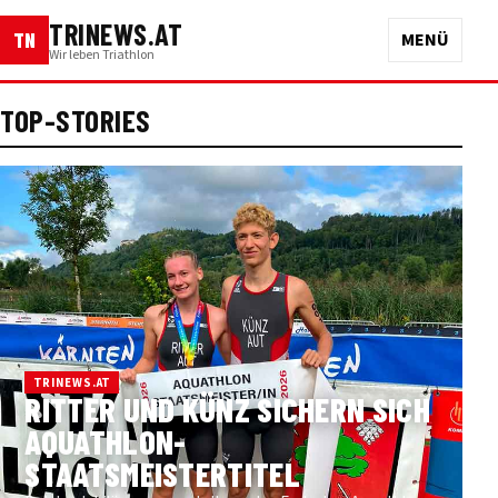
TRINEWS.AT
TN
MENÜ
Wir leben Triathlon
TOP-STORIES
TRINEWS.AT
RITTER UND KÜNZ SICHERN SICH
AQUATHLON-
STAATSMEISTERTITEL