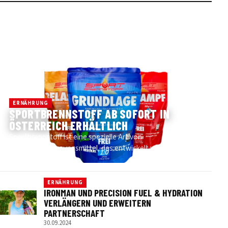
ERNÄHRUNG
SPORTBRENNSTOFF AB SOFORT IN
ÖSTERREICH ERHÄLTLICH
Sportbrennstoff ist eine spezielle Art von
Nahrungsergänzungsmittel, das entwickelt wurde, um
Sportler während des Trai…
ERNÄHRUNG
IRONMAN UND PRECISION FUEL & HYDRATION
VERLÄNGERN UND ERWEITERN
PARTNERSCHAFT
30.09.2024