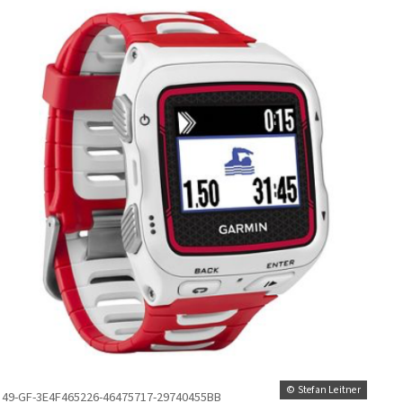
© Stefan Leitner
49-GF-3E4F465226-46475717-29740455BB