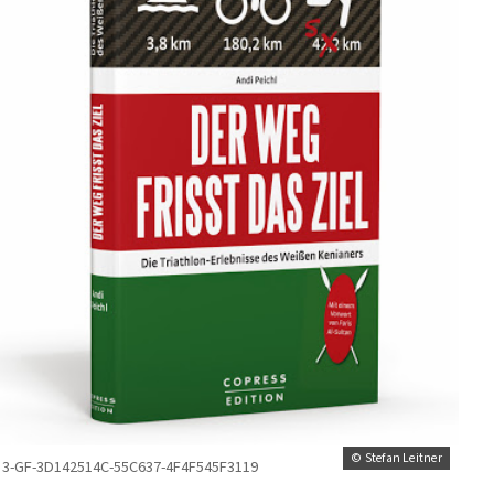
© Stefan Leitner
3-GF-3D142514C-55C637-4F4F545F3119