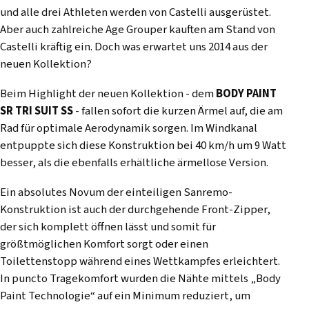
und alle drei Athleten werden von Castelli ausgerüstet.
Aber auch zahlreiche Age Grouper kauften am Stand von
Castelli kräftig ein. Doch was erwartet uns 2014 aus der
neuen Kollektion?
Beim Highlight der neuen Kollektion - dem
BODY PAINT
SR TRI SUIT SS
- fallen sofort die kurzen Ärmel auf, die am
Rad für optimale Aerodynamik sorgen. Im Windkanal
entpuppte sich diese Konstruktion bei 40 km/h um 9 Watt
besser, als die ebenfalls erhältliche ärmellose Version.
Ein absolutes Novum der einteiligen Sanremo-
Konstruktion ist auch der durchgehende Front-Zipper,
der sich komplett öffnen lässt und somit für
größtmöglichen Komfort sorgt oder einen
Toilettenstopp während eines Wettkampfes erleichtert.
In puncto Tragekomfort wurden die Nähte mittels „Body
Paint Technologie“ auf ein Minimum reduziert, um