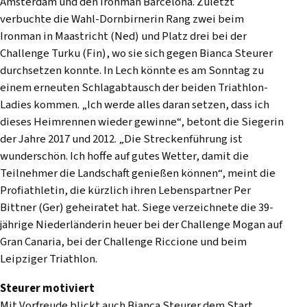
Amsterdam und den Ironman Barcelona. Zuletzt
verbuchte die Wahl-Dornbirnerin Rang zwei beim
Ironman in Maastricht (Ned) und Platz drei bei der
Challenge Turku (Fin), wo sie sich gegen Bianca Steurer
durchsetzen konnte. In Lech könnte es am Sonntag zu
einem erneuten Schlagabtausch der beiden Triathlon-
Ladies kommen. „Ich werde alles daran setzen, dass ich
dieses Heimrennen wieder gewinne“, betont die Siegerin
der Jahre 2017 und 2012. „Die Streckenführung ist
wunderschön. Ich hoffe auf gutes Wetter, damit die
Teilnehmer die Landschaft genießen können“, meint die
Profiathletin, die kürzlich ihren Lebenspartner Per
Bittner (Ger) geheiratet hat. Siege verzeichnete die 39-
jährige Niederländerin heuer bei der Challenge Mogan auf
Gran Canaria, bei der Challenge Riccione und beim
Leipziger Triathlon.
Steurer motiviert
Mit Vorfreude blickt auch Bianca Steurer dem Start