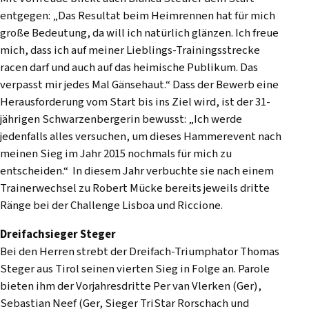
entgegen: „Das Resultat beim Heimrennen hat für mich
große Bedeutung, da will ich natürlich glänzen. Ich freue
mich, dass ich auf meiner Lieblings-Trainingsstrecke
racen darf und auch auf das heimische Publikum. Das
verpasst mir jedes Mal Gänsehaut.“ Dass der Bewerb eine
Herausforderung vom Start bis ins Ziel wird, ist der 31-
jährigen Schwarzenbergerin bewusst: „Ich werde
jedenfalls alles versuchen, um dieses Hammerevent nach
meinen Sieg im Jahr 2015 nochmals für mich zu
entscheiden.“ In diesem Jahr verbuchte sie nach einem
Trainerwechsel zu Robert Mücke bereits jeweils dritte
Ränge bei der Challenge Lisboa und Riccione.
Dreifachsieger Steger
Bei den Herren strebt der Dreifach-Triumphator Thomas
Steger aus Tirol seinen vierten Sieg in Folge an. Parole
bieten ihm der Vorjahresdritte Per van Vlerken (Ger),
Sebastian Neef (Ger, Sieger TriStar Rorschach und