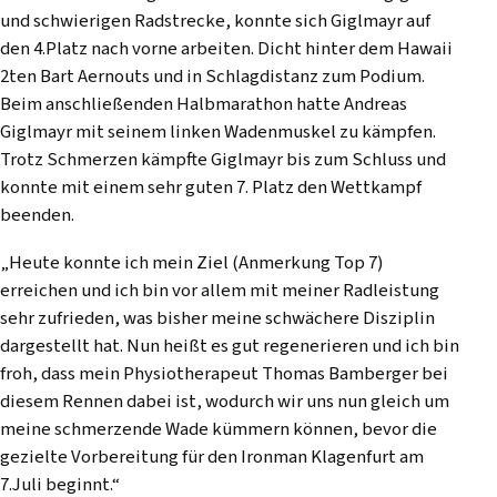
und schwierigen Radstrecke, konnte sich Giglmayr auf
den 4.Platz nach vorne arbeiten. Dicht hinter dem Hawaii
2ten Bart Aernouts und in Schlagdistanz zum Podium.
Beim anschließenden Halbmarathon hatte Andreas
Giglmayr mit seinem linken Wadenmuskel zu kämpfen.
Trotz Schmerzen kämpfte Giglmayr bis zum Schluss und
konnte mit einem sehr guten 7. Platz den Wettkampf
beenden.
„Heute konnte ich mein Ziel (
Anmerkung Top 7
)
erreichen und ich bin vor allem mit meiner Radleistung
sehr zufrieden, was bisher meine schwächere Disziplin
dargestellt hat. Nun heißt es gut regenerieren und ich bin
froh, dass mein Physiotherapeut Thomas Bamberger bei
diesem Rennen dabei ist, wodurch wir uns nun gleich um
meine schmerzende Wade kümmern können, bevor die
gezielte Vorbereitung für den Ironman Klagenfurt am
7.Juli beginnt.“