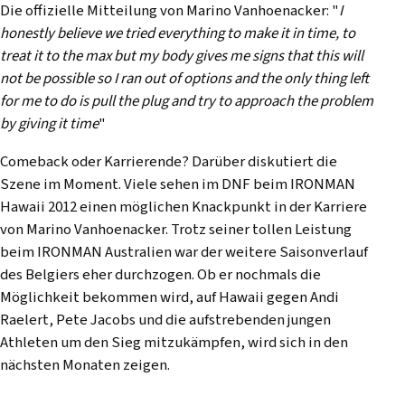
Die offizielle Mitteilung von Marino Vanhoenacker: "
I
honestly believe we tried everything to make it in time, to
treat it to the max but my body gives me signs that this will
not be possible so I ran out of options and the only thing left
for me to do is pull the plug and try to approach the problem
by giving it time
"
Comeback oder Karrierende? Darüber diskutiert die
Szene im Moment. Viele sehen im DNF beim IRONMAN
Hawaii 2012 einen möglichen Knackpunkt in der Karriere
von Marino Vanhoenacker. Trotz seiner tollen Leistung
beim IRONMAN Australien war der weitere Saisonverlauf
des Belgiers eher durchzogen. Ob er nochmals die
Möglichkeit bekommen wird, auf Hawaii gegen Andi
Raelert, Pete Jacobs und die aufstrebenden jungen
Athleten um den Sieg mitzukämpfen, wird sich in den
nächsten Monaten zeigen.