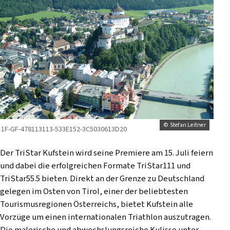
© Stefan Leitner
1F-GF-478113113-533E152-3C5030613D20
Der TriStar Kufstein wird seine Premiere am 15. Juli feiern
und dabei die erfolgreichen Formate TriStar111 und
TriStar55.5 bieten. Direkt an der Grenze zu Deutschland
gelegen im Osten von Tirol, einer der beliebtesten
Tourismusregionen Österreichs, bietet Kufstein alle
Vorzüge um einen internationalen Triathlon auszutragen.
Die malerische und abwechslungsreiche Kulisse unter