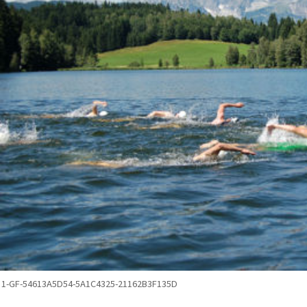
1-GF-54613A5D54-5A1C4325-21162B3F135D