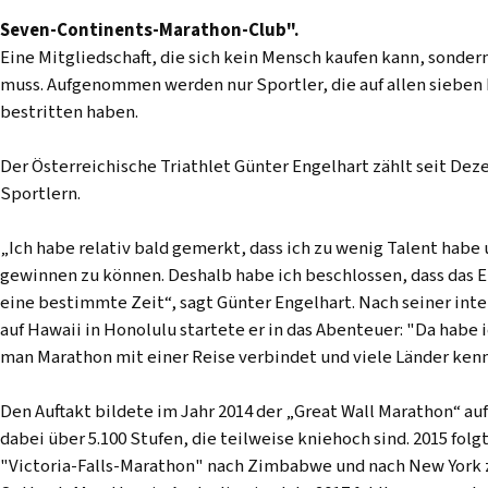
Seven-Continents-Marathon-Club".
Eine Mitgliedschaft, die sich kein Mensch kaufen kann, sonde
muss. Aufgenommen werden nur Sportler, die auf allen sieben
bestritten haben.
Der Österreichische Triathlet Günter Engelhart zählt seit Dez
Sportlern.
„Ich habe relativ bald gemerkt, dass ich zu wenig Talent habe
gewinnen zu können. Deshalb habe ich beschlossen, dass das E
eine bestimmte Zeit“, sagt Günter Engelhart. Nach seiner in
auf Hawaii in Honolulu startete er in das Abenteuer: "Da habe
man Marathon mit einer Reise verbindet und viele Länder kenne
Den Auftakt bildete im Jahr 2014 der „Great Wall Marathon“ au
dabei über 5.100 Stufen, die teilweise kniehoch sind. 2015 fol
"Victoria-Falls-Marathon" nach Zimbabwe und nach New York