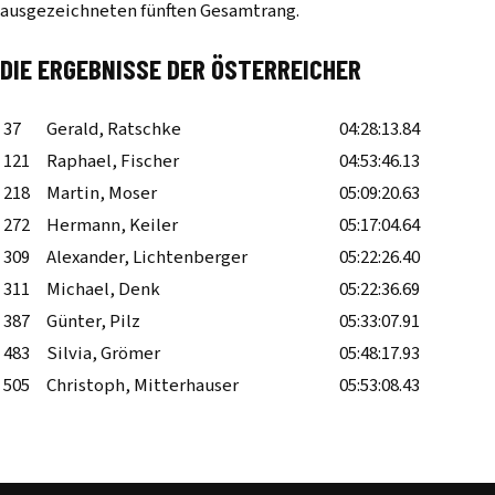
ausgezeichneten fünften Gesamtrang.
DIE ERGEBNISSE DER ÖSTERREICHER
37
Gerald, Ratschke
04:28:13.84
121
Raphael, Fischer
04:53:46.13
218
Martin, Moser
05:09:20.63
272
Hermann, Keiler
05:17:04.64
309
Alexander, Lichtenberger
05:22:26.40
311
Michael, Denk
05:22:36.69
387
Günter, Pilz
05:33:07.91
483
Silvia, Grömer
05:48:17.93
505
Christoph, Mitterhauser
05:53:08.43