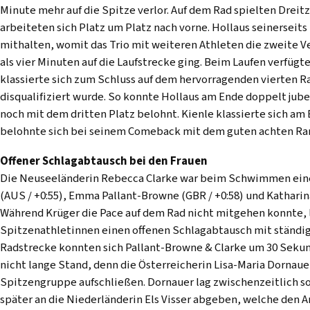
Minute mehr auf die Spitze verlor. Auf dem Rad spielten Dreitz
arbeiteten sich Platz um Platz nach vorne. Hollaus seinerseit
mithalten, womit das Trio mit weiteren Athleten die zweite 
als vier Minuten auf die Laufstrecke ging. Beim Laufen verfügt
klassierte sich zum Schluss auf dem hervorragenden vierten Ra
disqualifiziert wurde. So konnte Hollaus am Ende doppelt jube
noch mit dem dritten Platz belohnt. Kienle klassierte sich am 
belohnte sich bei seinem Comeback mit dem guten achten Ra
Offener Schlagabtausch bei den Frauen
Die Neuseeländerin Rebecca Clarke war beim Schwimmen eine K
(AUS / +0:55), Emma Pallant-Browne (GBR / +0:58) und Katharin
Während Krüger die Pace auf dem Rad nicht mitgehen konnte, l
Spitzenathletinnen einen offenen Schlagabtausch mit ständig
Radstrecke konnten sich Pallant-Browne & Clarke um 30 Sekun
nicht lange Stand, denn die Österreicherin Lisa-Maria Dornaue
Spitzengruppe aufschließen. Dornauer lag zwischenzeitlich so
später an die Niederländerin Els Visser abgeben, welche den A