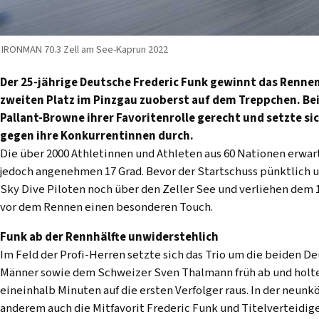
IRONMAN 70.3 Zell am See-Kaprun 2022
Der 25-jährige Deutsche Frederic Funk gewinnt das Rennen
zweiten Platz im Pinzgau zuoberst auf dem Treppchen. Be
Pallant-Browne ihrer Favoritenrolle gerecht und setzte 
gegen ihre Konkurrentinnen durch.
Die über 2000 Athletinnen und Athleten aus 60 Nationen erwa
jedoch angenehmen 17 Grad. Bevor der Startschuss pünktlich um
Sky Dive Piloten noch über den Zeller See und verliehen dem 
vor dem Rennen einen besonderen Touch.
Funk ab der Rennhälfte unwiderstehlich
Im Feld der Profi-Herren setzte sich das Trio um die beiden 
Männer sowie dem Schweizer Sven Thalmann früh ab und holt
eineinhalb Minuten auf die ersten Verfolger raus. In der neun
anderem auch die Mitfavorit Frederic Funk und Titelverteidig