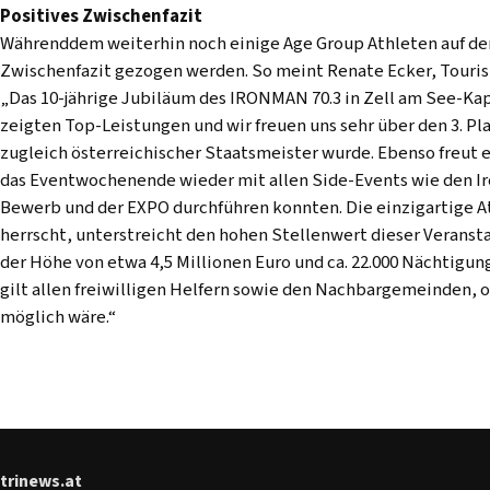
Positives Zwischenfazit
Währenddem weiterhin noch einige Age Group Athleten auf der 
Zwischenfazit gezogen werden. So meint Renate Ecker, Touri
„Das 10-jährige Jubiläum des IRONMAN 70.3 in Zell am See-Kapr
zeigten Top-Leistungen und wir freuen uns sehr über den 3. Pl
zugleich österreichischer Staatsmeister wurde. Ebenso freut e
das Eventwochenende wieder mit allen Side-Events wie den Ir
Bewerb und der EXPO durchführen konnten. Die einzigartige A
herrscht, unterstreicht den hohen Stellenwert dieser Veransta
der Höhe von etwa 4,5 Millionen Euro und ca. 22.000 Nächtigu
gilt allen freiwilligen Helfern sowie den Nachbargemeinden, o
möglich wäre.“
trinews.at