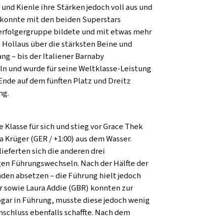
 und Kienle ihre Stärken jedoch voll aus und
s konnte mit den beiden Superstars
Verfolgergruppe bildete und mit etwas mehr
e Hollaus über die stärksten Beine und
ng – bis der Italiener Barnaby
ln und wurde für seine Weltklasse-Leistung
Ende auf dem fünften Platz und Dreitz
ng.
lasse für sich und stieg vor Grace Thek
a Krüger (GER / +1:00) aus dem Wasser.
ieferten sich die anderen drei
en Führungswechseln. Nach der Hälfte der
den absetzen – die Führung hielt jedoch
r sowie Laura Addie (GBR) konnten zur
gar in Führung, musste diese jedoch wenig
nschluss ebenfalls schaffte. Nach dem