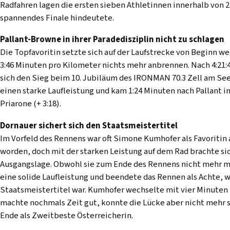
Radfahren lagen die ersten sieben Athletinnen innerhalb von 2
spannendes Finale hindeutete.
Pallant-Browne in ihrer Paradedisziplin nicht zu schlagen
Die Topfavoritin setzte sich auf der Laufstrecke von Beginn we
3:46 Minuten pro Kilometer nichts mehr anbrennen. Nach 4:21:4
sich den Sieg beim 10. Jubiläum des IRONMAN 70.3 Zell am Se
einen starke Laufleistung und kam 1:24 Minuten nach Pallant ins
Priarone (+ 3:18).
Dornauer sichert sich den Staatsmeistertitel
Im Vorfeld des Rennens war oft Simone Kumhofer als Favoritin
worden, doch mit der starken Leistung auf dem Rad brachte si
Ausgangslage. Obwohl sie zum Ende des Rennens nicht mehr mi
eine solide Laufleistung und beendete das Rennen als Achte,
Staatsmeistertitel war. Kumhofer wechselte mit vier Minuten
machte nochmals Zeit gut, konnte die Lücke aber nicht mehr s
Ende als Zweitbeste Österreicherin.