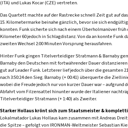
(ITA) und Lukas Kocar (CZE) vertreten.
Das Quartett machte auf der Rastrecke schnell Zeit gut auf das
15. Kilometermarke beinahe gänzlich, bevor sie sich endgült
konnten. Funk sicherte sich nach einem Überholmanöver früh d
Kilometer 60 jedoch in Schlagdistanz. Von da an konnte Funk
zweiten Wechsel 2:00 Minuten Vorsprung herausfahren.
Hinter Funk gingen Titelverteidiger Stratmann & Barnaby gem
Barnaby den Deutschen mit fortwährender Dauer distanzieren 
gut auf Leader Funk. Letzterer lief jedoch über die gesamten 2
nach 3:50:24 den Sieg. Barnaby (+ 00:41) überquerte die Zielli
wobei die Freude jedoch nur von kurzer Dauer war – aufgrund d
Abfahrt vom Filzensattel hinunter wurde der Italiener nachträgl
Titelverteidiger Stratmann (+ 1:40) als Zweiter.
Starker Hollaus krönt sich zum Staatsmeister & komplett
Lokalmatador Lukas Hollaus kam zusammen mit Andreas Dreitz
die Spitze – gefolgt von IRONMAN-Weltmeister Sebastian Kie