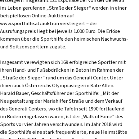
ersteigern. Insgesamt 121 Exponate der von der Generali
ins Leben gerufenen „Straße der Sieger“ werden in einer
beispiellosen Online-Auktion auf
www.sporthilfe.at/auktion versteigert – der
Ausrufungspreis liegt bei jeweils 1.000 Euro. Die Erlöse
kommen über die Sporthilfe den heimischen Nachwuchs-
und Spitzensportlern zugute.
Insgesamt verewigten sich 169 erfolgreiche Sportler mit
ihren Hand- und Fußabdrücken in Beton im Rahmen der
„Straße der Sieger“ rund um das Generali Center. Unter
ihnen auch Österreichs Olympiasiegerin Kate Allen.
Harald Bauer, Geschäftsführer der Sporthilfe: „Mit der
Neugestaltung der Mariahilfer Straße und dem Verkauf
des Generali Centers, wo die Tafeln seit 1990 fortlaufend
im Boden eingelassen waren, ist der „Walk of Fame“ des
Sports vor vier Jahren verschwunden. Im Jahr 2018 wird
die Sporthilfe eine stark frequentierte, neue Heimstätte