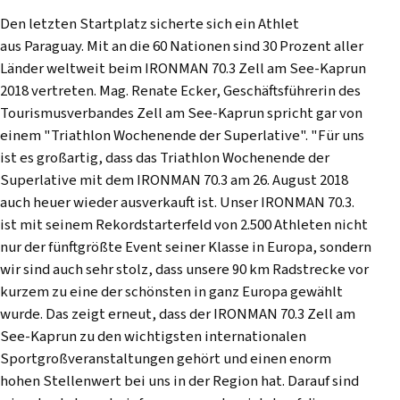
Den letzten Startplatz sicherte sich ein Athlet
aus Paraguay. Mit an die 60 Nationen sind 30 Prozent aller
Länder weltweit beim IRONMAN 70.3 Zell am See-Kaprun
2018 vertreten. Mag. Renate Ecker, Geschäftsführerin des
Tourismusverbandes Zell am See-Kaprun spricht gar von
einem "Triathlon Wochenende der Superlative". "Für uns
ist es großartig, dass das Triathlon Wochenende der
Superlative mit dem IRONMAN 70.3 am 26. August 2018
auch heuer wieder ausverkauft ist. Unser IRONMAN 70.3.
ist mit seinem Rekordstarterfeld von 2.500 Athleten nicht
nur der fünftgrößte Event seiner Klasse in Europa, sondern
wir sind auch sehr stolz, dass unsere 90 km Radstrecke vor
kurzem zu eine der schönsten in ganz Europa gewählt
wurde. Das zeigt erneut, dass der IRONMAN 70.3 Zell am
See-Kaprun zu den wichtigsten internationalen
Sportgroßveranstaltungen gehört und einen enorm
hohen Stellenwert bei uns in der Region hat. Darauf sind