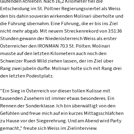
laufenden Athleten. Nach 16,2 Kilometer fiel die
Entscheidung im St. Pöltner Regierungsviertel als Weiss
den bis dahin souverän wirkenden Molinari überholte und
die Führung übernahm. Eine Führung, die er bis ins Ziel
nicht mehr abgab. Mit neuem Streckenrekord von 3:51:36
Stunden gewann der Niederösterreich Weiss als erster
Österreicher den IRONMAN 70.3 St. Pölten. Molinari
musste auf den letzten Kilometern auch noch den
Schweizer Ruedi Wild ziehen lassen, der im Ziel über
Rang zwei jubeln durfte. Molinari holte sich mit Rang drei
den letzten Podestplatz.
"Ein Sieg in Österreich vor dieser tollen Kulisse mit
tausenden Zusehern ist immer etwas besonderes. Ein
Rennen der Sonderklasse. Ich bin überwältigt von den
Gefühlen und freue mich auf ein kurzes Mittagsschläfchen
zu Hause vor der Siegerehrung. Und am Abend wird Party
gemacht," freute sich Weiss im Zielinterview.