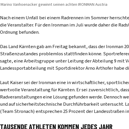
Marino Vanhoenacker gewinnt seinen achten IRONMAN Austria
Nach einem Unfall bei einem Radrennen im Sommer herrschte 
die Veranstalter. Für den Ironman im Juli wurde daher die Rad
Ordnung befunden.
Das Land Kärnten gab am Freitag bekannt, dass der Ironman 201
Straßenzustandes problemlos stattfinden könne. Sportrefer
sagte, eine Arbeitsgruppe unter Leitung der Abteilung 9 mit 
Landessportabteilung mit Sportdirektor Arno Arthofer habe di
Laut Kaiser sei der Ironman eine in wirtschaftlicher, sportlich
wertvolle Veranstaltung für Kärnten. Er sei zuversichtlich, da
Radveranstaltungen eine Lösung gefunden werde. Dennoch wer
und auf sicherheitstechnische Durchführbarkeit untersucht. 
(Team Stronach) entsprechen 25 Prozent der Landesstraßen in K
TAUSENDE ATHLETEN KOMMEN JEDES JAHR