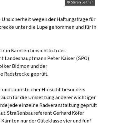
© Stefan Leitner
Unsicherheit wegen der Haftungsfrage für
strecke unter die Lupe genommen und für in
7 in Kärnten hinsichtlich des
ent Landeshauptmann Peter Kaiser (SPÖ)
Volker Bidmon und der
e Radstrecke geprüft.
er und touristischer Hinsicht besonders
ss auch für die Umsetzung anderer wichtiger
de jede einzelne Radveranstaltung geprüft
Laut Straßenbaureferent Gerhard Köfer
ärnten nur der Güteklasse vier und fünf.