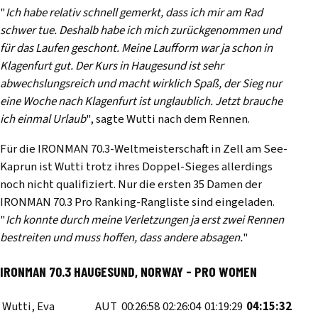
"
Ich habe relativ schnell gemerkt, dass ich mir am Rad
schwer tue. Deshalb habe ich mich zurückgenommen und
für das Laufen geschont. Meine Laufform war ja schon in
Klagenfurt gut. Der Kurs in Haugesund ist sehr
abwechslungsreich und macht wirklich Spaß, der Sieg nur
eine Woche nach Klagenfurt ist unglaublich. Jetzt brauche
ich einmal Urlaub
", sagte Wutti nach dem Rennen.
Für die IRONMAN 70.3-Weltmeisterschaft in Zell am See-
Kaprun ist Wutti trotz ihres Doppel-Sieges allerdings
noch nicht qualifiziert. Nur die ersten 35 Damen der
IRONMAN 70.3 Pro Ranking-Rangliste sind eingeladen.
"
Ich konnte durch meine Verletzungen ja erst zwei Rennen
bestreiten und muss hoffen, dass andere absagen.
"
IRONMAN 70.3 HAUGESUND, NORWAY - PRO WOMEN
Wutti, Eva
AUT
00:26:58
02:26:04
01:19:29
04:15:32