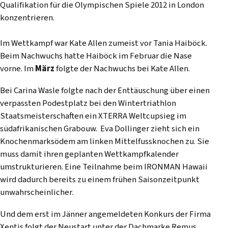
Qualifikation für die Olympischen Spiele 2012 in London
konzentrieren.
Im Wettkampf war Kate Allen zumeist vor Tania Haiböck.
Beim Nachwuchs hatte Haiböck im Februar die Nase
vorne. Im
März
folgte der Nachwuchs bei Kate Allen.
Bei Carina Wasle folgte nach der Enttäuschung über einen
verpassten Podestplatz bei den Wintertriathlon
Staatsmeisterschaften ein XTERRA Weltcupsieg im
südafrikanischen Grabouw. Eva Dollinger zieht sich ein
Knochenmarksödem am linken Mittelfussknochen zu. Sie
muss damit ihren geplanten Wettkampfkalender
umstrukturieren. Eine Teilnahme beim IRONMAN Hawaii
wird dadurch bereits zu einem frühen Saisonzeitpunkt
unwahrscheinlicher.
Und dem erst im Jänner angemeldeten Konkurs der Firma
Xentis folgt der Neustart unter der Dachmarke Remus.