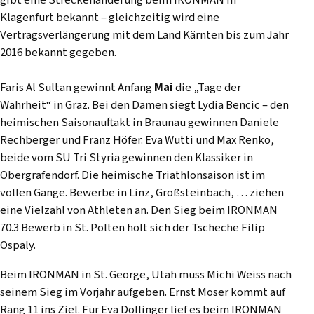
Klagenfurt bekannt – gleichzeitig wird eine
Vertragsverlängerung mit dem Land Kärnten bis zum Jahr
2016 bekannt gegeben.
Faris Al Sultan gewinnt Anfang
Mai
die „Tage der
Wahrheit“ in Graz. Bei den Damen siegt Lydia Bencic – den
heimischen Saisonauftakt in Braunau gewinnen Daniele
Rechberger und Franz Höfer. Eva Wutti und Max Renko,
beide vom SU Tri Styria gewinnen den Klassiker in
Obergrafendorf. Die heimische Triathlonsaison ist im
vollen Gange. Bewerbe in Linz, Großsteinbach, … ziehen
eine Vielzahl von Athleten an. Den Sieg beim IRONMAN
70.3 Bewerb in St. Pölten holt sich der Tscheche Filip
Ospaly.
Beim IRONMAN in St. George, Utah muss Michi Weiss nach
seinem Sieg im Vorjahr aufgeben. Ernst Moser kommt auf
Rang 11 ins Ziel. Für Eva Dollinger lief es beim IRONMAN