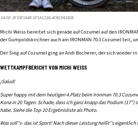
24-GF-2F33F1645-1F1A1236-4CB156282E
Michi Weiss bereitet sich gerade auf Cozumel auf den IRONMAN
der Gumpoldskirchner auch am IRONMAN 70.3 Cozumel teil, um 
Der Sieg auf Cozumel ging an Andi Böcherer, der sich wieder in
WETTKAMPFBERICHT VON MICHI WEISS
¡Salud!
Super happy mit dem heutigen 4.Platz beim Ironman 70.3 Cozume
Kona in 20 Tagen. Schade, dass ich ganz knapp das Podium (17") so
habe. Siehe die Top-10 Ergebnisliste als Photo.
Was soll''s- das ist Sport! Nach dieser Leistung heißt''s eigentlich