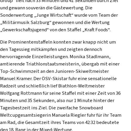
Group“ lieft nach 33 Minuten und 41 Sekunden durch Ziel
und gewann souverän die Gästewertung. Die
Sonderwertung „Junge Wirtschaft“ wurde vom Team der
„Militärmusik Salzburg“ gewonnen und die Wertung
„Gewerkschaftsjugend“ von den Staffel „Kraft Foods“.
Die Prominentenstaffeln konnten zwar knapp nicht um
den Tagessieg mitkämpfen und zeigten dennoch
hervorragende Einzelleistungen. Monika Stadlmann,
amtierende Triathlonstaatsmeisterin, übergab mit einer
Top-Schwimmzeit an den Junioren-Skiweltmeister
Manuel Kramer. Der ÖSV-Skistar fuhr eine sensationelle
Radzeit und schließlich lief Biathlon-Weltmeister
Wolfgang Rottmann für seine Staffel mit einer Zeit von 36
Minuten und 35 Sekunden, also nur 1 Minute hinter der
Tagesbestzeit ins Ziel. Die zweifache Snowboard
Weltcupgesamtsiegerin Manuela Riegler fuhr für ihr Team
am Rad, die Gesamtzeit ihres Teams von 42:32 bedeutete
den 18. Rang in der Mixed-Wertung.