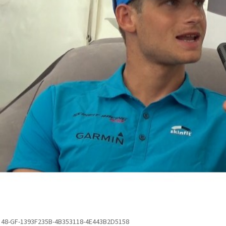
48-GF-1393F235B-4B353118-4E443B2D5158