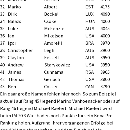
32.
Marko
Albert
EST
4175
33.
Dirk
Bockel
LUX
4090
34.
Balazs
Csoke
HUN
4060
35.
Luke
Mckenzie
AUS
4045
36.
Ian
Mikelson
USA
4000
37.
Igor
Amorelli
BRA
3970
38.
Christopher
Legh
AUS
3960
39.
Clayton
Fettell
AUS
3950
40.
Andrew
Starykowicz
USA
3950
41.
James
Cunnama
RSA
3905
42.
Thomas
Gerlach
USA
3800
43.
Ben
Cotter
CAN
3790
Ein paar große Namen fehlen hier noch. So zum Beispiel
aktuell auf Rang 45 liegend Marino Vanhoenacker oder auf
Rang 46 liegend Michael Raelert. Michael Raelert wird
beim IM 70.3 Wiesbaden noch Punkte für sein Kona Pro
Ranking holen. Aufgrund ihrer vergangenen Erfolge bei