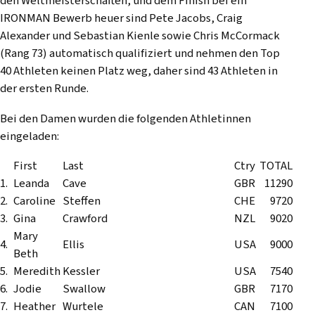
den Weltmeisterschaften, und dem Finish bei ein
IRONMAN Bewerb heuer sind Pete Jacobs, Craig
Alexander und Sebastian Kienle sowie Chris McCormack
(Rang 73) automatisch qualifiziert und nehmen den Top
40 Athleten keinen Platz weg, daher sind 43 Athleten in
der ersten Runde.
Bei den Damen wurden die folgenden Athletinnen
eingeladen:
First
Last
Ctry
TOTAL
1.
Leanda
Cave
GBR
11290
2.
Caroline
Steffen
CHE
9720
3.
Gina
Crawford
NZL
9020
Mary
4.
Ellis
USA
9000
Beth
5.
Meredith
Kessler
USA
7540
6.
Jodie
Swallow
GBR
7170
7.
Heather
Wurtele
CAN
7100