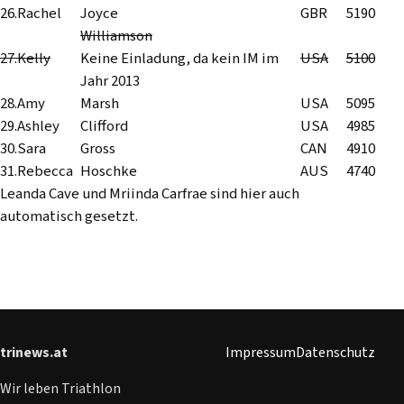
26.
Rachel
Joyce
GBR
5190
Williamson
27.
Kelly
Keine Einladung, da kein IM im
USA
5100
Jahr 2013
28.
Amy
Marsh
USA
5095
29.
Ashley
Clifford
USA
4985
30.
Sara
Gross
CAN
4910
31.
Rebecca
Hoschke
AUS
4740
Leanda Cave und Mriinda Carfrae sind hier auch
automatisch gesetzt.
trinews.at
Impressum
Datenschutz
Wir leben Triathlon