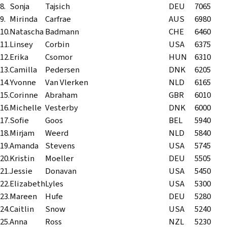
8.
Sonja
Tajsich
DEU
7065
9.
Mirinda
Carfrae
AUS
6980
10.
Natascha
Badmann
CHE
6460
11.
Linsey
Corbin
USA
6375
12.
Erika
Csomor
HUN
6310
13.
Camilla
Pedersen
DNK
6205
14.
Yvonne
Van Vlerken
NLD
6165
15.
Corinne
Abraham
GBR
6010
16.
Michelle
Vesterby
DNK
6000
17.
Sofie
Goos
BEL
5940
18.
Mirjam
Weerd
NLD
5840
19.
Amanda
Stevens
USA
5745
20.
Kristin
Moeller
DEU
5505
21.
Jessie
Donavan
USA
5450
22.
Elizabeth
Lyles
USA
5300
23.
Mareen
Hufe
DEU
5280
24.
Caitlin
Snow
USA
5240
25.
Anna
Ross
NZL
5230