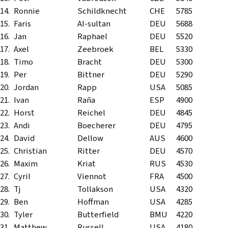
14.
Ronnie
Schildknecht
CHE
5785
15.
Faris
Al-sultan
DEU
5688
16.
Jan
Raphael
DEU
5520
17.
Axel
Zeebroek
BEL
5330
18.
Timo
Bracht
DEU
5300
19.
Per
Bittner
DEU
5290
20.
Jordan
Rapp
USA
5085
21.
Ivan
Raña
ESP
4900
22.
Horst
Reichel
DEU
4845
23.
Andi
Boecherer
DEU
4795
24.
David
Dellow
AUS
4600
25.
Christian
Ritter
DEU
4570
26.
Maxim
Kriat
RUS
4530
27.
Cyril
Viennot
FRA
4500
28.
Tj
Tollakson
USA
4320
29.
Ben
Hoffman
USA
4285
30.
Tyler
Butterfield
BMU
4220
31.
Matthew
Russell
USA
4180