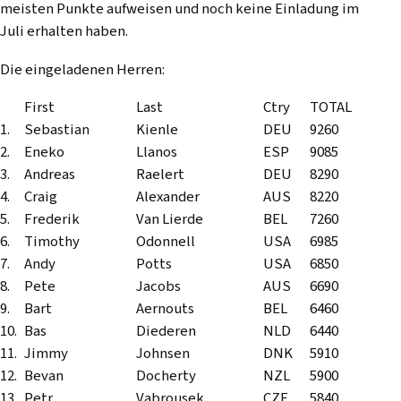
meisten Punkte aufweisen und noch keine Einladung im
Juli erhalten haben.
Die eingeladenen Herren:
First
Last
Ctry
TOTAL
1.
Sebastian
Kienle
DEU
9260
2.
Eneko
Llanos
ESP
9085
3.
Andreas
Raelert
DEU
8290
4.
Craig
Alexander
AUS
8220
5.
Frederik
Van Lierde
BEL
7260
6.
Timothy
Odonnell
USA
6985
7.
Andy
Potts
USA
6850
8.
Pete
Jacobs
AUS
6690
9.
Bart
Aernouts
BEL
6460
10.
Bas
Diederen
NLD
6440
11.
Jimmy
Johnsen
DNK
5910
12.
Bevan
Docherty
NZL
5900
13.
Petr
Vabrousek
CZE
5840