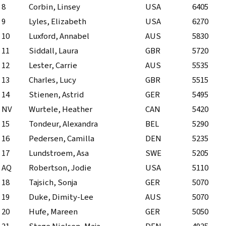
8
Corbin, Linsey
USA
6405
9
Lyles, Elizabeth
USA
6270
10
Luxford, Annabel
AUS
5830
11
Siddall, Laura
GBR
5720
12
Lester, Carrie
AUS
5535
13
Charles, Lucy
GBR
5515
14
Stienen, Astrid
GER
5495
NV
Wurtele, Heather
CAN
5420
15
Tondeur, Alexandra
BEL
5290
16
Pedersen, Camilla
DEN
5235
17
Lundstroem, Asa
SWE
5205
AQ
Robertson, Jodie
USA
5110
18
Tajsich, Sonja
GER
5070
19
Duke, Dimity-Lee
AUS
5070
20
Hufe, Mareen
GER
5050