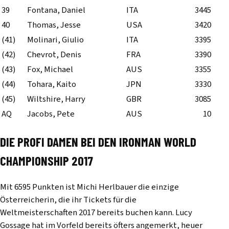
39
Fontana, Daniel
ITA
3445
40
Thomas, Jesse
USA
3420
(41)
Molinari, Giulio
ITA
3395
(42)
Chevrot, Denis
FRA
3390
(43)
Fox, Michael
AUS
3355
(44)
Tohara, Kaito
JPN
3330
(45)
Wiltshire, Harry
GBR
3085
AQ
Jacobs, Pete
AUS
10
DIE PROFI DAMEN BEI DEN IRONMAN WORLD
CHAMPIONSHIP 2017
Mit 6595 Punkten ist Michi Herlbauer die einzige
Österreicherin, die ihr Tickets für die
Weltmeisterschaften 2017 bereits buchen kann. Lucy
Gossage hat im Vorfeld bereits öfters angemerkt, heuer