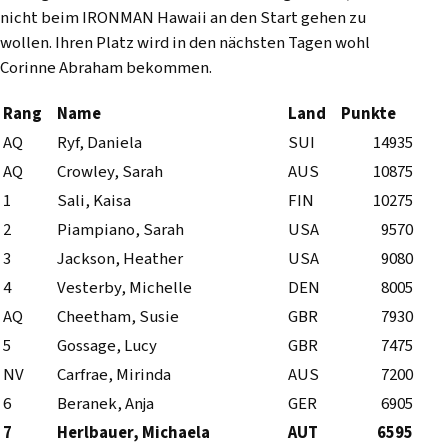
nicht beim IRONMAN Hawaii an den Start gehen zu
wollen. Ihren Platz wird in den nächsten Tagen wohl
Corinne Abraham bekommen.
Rang
Name
Land
Punkte
AQ
Ryf, Daniela
SUI
14935
AQ
Crowley, Sarah
AUS
10875
1
Sali, Kaisa
FIN
10275
2
Piampiano, Sarah
USA
9570
3
Jackson, Heather
USA
9080
4
Vesterby, Michelle
DEN
8005
AQ
Cheetham, Susie
GBR
7930
5
Gossage, Lucy
GBR
7475
NV
Carfrae, Mirinda
AUS
7200
6
Beranek, Anja
GER
6905
7
Herlbauer, Michaela
AUT
6595