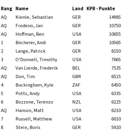
Rang
Name
Land
KPR - Punkte
AQ
Kienle, Sebastian
GER
14985
AQ
Frodeno, Jan
GER
10750
AQ
Hoffman, Ben
USA
10655
1
Böcherer, Andi
GER
10565
2
Lange, Patrick
GER
8150
3
O’Donnell, Timothy
USA
7665
AQ
Van Lierde, Frederik
BEL
7535
AQ
Don, Tim
GBR
6515
4
Buckingham, Kyle
ZAF
6450
5
Potts, Andy
USA
6335
6
Bozzone, Terenzo
NZL
6225
AQ
Hanson, Matt
USA
6210
7
Russell, Matthew
USA
6010
8
Stein, Boris
GER
5920