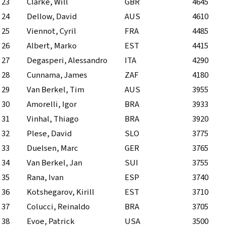
23
Clarke, Will
GBR
4645
24
Dellow, David
AUS
4610
25
Viennot, Cyril
FRA
4485
26
Albert, Marko
EST
4415
27
Degasperi, Alessandro
ITA
4290
28
Cunnama, James
ZAF
4180
29
Van Berkel, Tim
AUS
3955
30
Amorelli, Igor
BRA
3933
31
Vinhal, Thiago
BRA
3920
32
Plese, David
SLO
3775
33
Duelsen, Marc
GER
3765
34
Van Berkel, Jan
SUI
3755
35
Rana, Ivan
ESP
3740
36
Kotshegarov, Kirill
EST
3710
37
Colucci, Reinaldo
BRA
3705
38
Evoe, Patrick
USA
3500