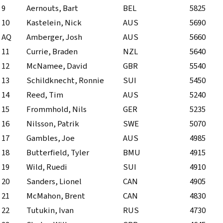
9
Aernouts, Bart
BEL
5825
10
Kastelein, Nick
AUS
5690
AQ
Amberger, Josh
AUS
5660
11
Currie, Braden
NZL
5640
12
McNamee, David
GBR
5540
13
Schildknecht, Ronnie
SUI
5450
14
Reed, Tim
AUS
5240
15
Frommhold, Nils
GER
5235
16
Nilsson, Patrik
SWE
5070
17
Gambles, Joe
AUS
4985
18
Butterfield, Tyler
BMU
4915
19
Wild, Ruedi
SUI
4910
20
Sanders, Lionel
CAN
4905
21
McMahon, Brent
CAN
4830
22
Tutukin, Ivan
RUS
4730