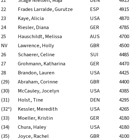
21
Stage Nielsen, Maja
DEN
4925
22
Frades Larralde, Gurutze
ESP
4915
23
Kaye, Alicia
USA
4870
24
Riesler, Diana
GER
4785
25
Hauschildt, Melissa
AUS
4700
NV
Lawrence, Holly
GBR
4500
26
Schaerer, Celine
SUI
4485
27
Grohmann, Katharina
GER
4470
28
Brandon, Lauren
USA
4425
(29)
Abraham, Corinne
GBR
4400
(30)
McCauley, Jocelyn
USA
4385
(31)
Holst, Tine
DEN
4295
(32*)
Kessler, Meredith
USA
4265
(33)
Moeller, Kristin
GER
4180
(34)
Chura, Haley
USA
4180
(35)
Joyce, Rachel
GBR
4100