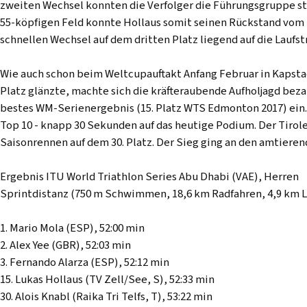
zweiten Wechsel konnten die Verfolger die Führungsgruppe ste
55-köpfigen Feld konnte Hollaus somit seinen Rückstand v
schnellen Wechsel auf dem dritten Platz liegend auf die Laufs
Wie auch schon beim Weltcupauftakt Anfang Februar in Kapstad
Platz glänzte, machte sich die kräfteraubende Aufholjagd bezahl
bestes WM-Serienergebnis (15. Platz WTS Edmonton 2017) ein.
Top 10 - knapp 30 Sekunden auf das heutige Podium. Der Tirole
Saisonrennen auf dem 30. Platz. Der Sieg ging an den amtiere
Ergebnis ITU World Triathlon Series Abu Dhabi (VAE), Herren
Sprintdistanz (750 m Schwimmen, 18,6 km Radfahren, 4,9 km 
1. Mario Mola (ESP), 52:00 min
2. Alex Yee (GBR), 52:03 min
3. Fernando Alarza (ESP), 52:12 min
15. Lukas Hollaus (TV Zell/See, S), 52:33 min
30. Alois Knabl (Raika Tri Telfs, T), 53:22 min