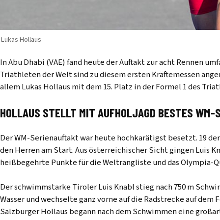
Lukas Hollaus
In Abu Dhabi (VAE) fand heute der Auftakt zur acht Rennen um
Triathleten der Welt sind zu diesem ersten Kräftemessen anger
allem Lukas Hollaus mit dem 15. Platz in der Formel 1 des Tria
HOLLAUS STELLT MIT AUFHOLJAGD BESTES WM-S
Der WM-Serienauftakt war heute hochkarätigst besetzt. 19 der
den Herren am Start. Aus österreichischer Sicht gingen Luis K
heißbegehrte Punkte für die Weltrangliste und das Olympia-Qu
Der schwimmstarke Tiroler Luis Knabl stieg nach 750 m Schwi
Wasser und wechselte ganz vorne auf die Radstrecke auf dem F
Salzburger Hollaus begann nach dem Schwimmen eine großarti