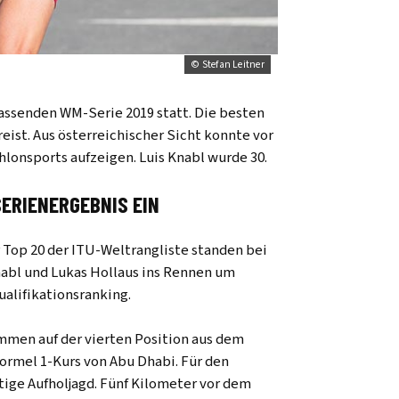
© Stefan Leitner
fassenden WM-Serie 2019 statt. Die besten
eist. Aus österreichischer Sicht konnte vor
thlonsports aufzeigen. Luis Knabl wurde 30.
ERIENERGEBNIS EIN
 Top 20 der ITU-Weltrangliste standen bei
nabl und Lukas Hollaus ins Rennen um
alifikationsranking.
mmen auf der vierten Position aus dem
ormel 1-Kurs von Abu Dhabi. Für den
ge Aufholjagd. Fünf Kilometer vor dem